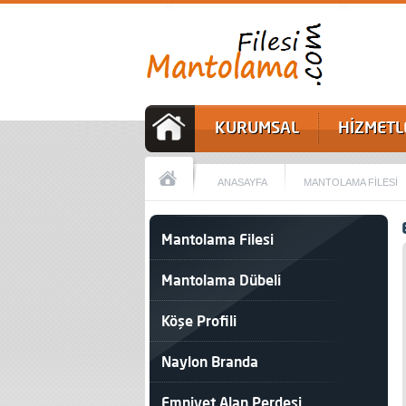
KURUMSAL
HİZMETL
ANASAYFA
MANTOLAMA FİLESİ
Mantolama Filesi
Mantolama Dübeli
Köşe Profili
Naylon Branda
Emniyet Alan Perdesi