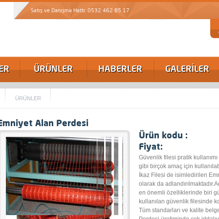
Satış ve Danışma Hattı: 0532 462 85 17
ER
ÜRÜNLER
HABERLER
GALERİLER
ÜRÜNLER
Emniyet Alan Perdesi
Ürün kodu :
Fiyat:
Güvenlik filesi pratik kullanım
gibi birçok amaç için kullanıl
İkaz Filesi de isimledirilen E
olarak da adlandırılmaktadır.A
en önemli özelliklerinde biri 
kullanılan güvenlik filesinde k
Tüm standarları ve kalite belg