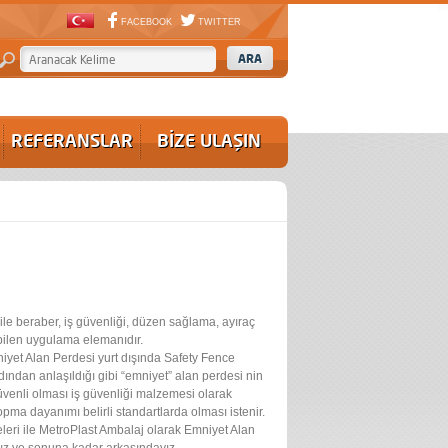
FACEBOOK
TWITTER
REFERANSLAR
BİZE ULAŞIN
ı ile beraber, iş güvenliği, düzen sağlama, ayıraç
abilen uygulama elemanıdır.
mniyet Alan Perdesi yurt dışında Safety Fence
dından anlaşıldığı gibi “emniyet” alan perdesi nin
güvenli olması iş güvenliği malzemesi olarak
opma dayanımı belirli standartlarda olması istenir.
eleri ile MetroPlast Ambalaj olarak Emniyet Alan