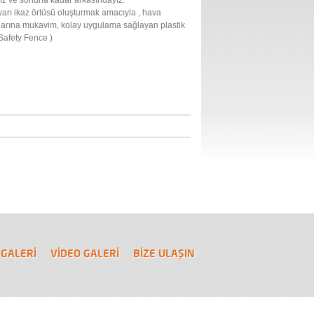
yız ve sonuna kadar arkasındayız.
varı ikaz örtüsü oluşturmak amacıyla , hava
ınlarına mukavim, kolay uygulama sağlayan plastik
Safety Fence )
© Telif Hakkı Tüm Hakları Saklıdır.
 GALERİ
VİDEO GALERİ
BİZE ULAŞIN