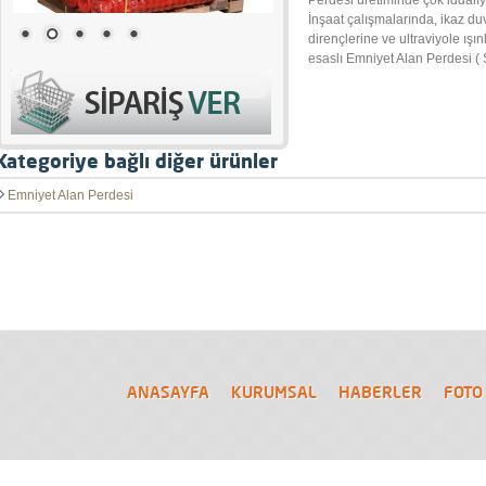
Perdesi üretiminde çok iddalı
İnşaat çalışmalarında, ikaz du
dirençlerine ve ultraviyole ış
esaslı Emniyet Alan Perdesi ( 
Kategoriye bağlı diğer ürünler
Emniyet Alan Perdesi
ANASAYFA
KURUMSAL
HABERLER
FOTO