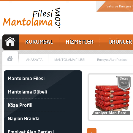
Satış ve Danışma
KURUMSAL
HİZMETLER
ÜRÜNLER
ANASAYFA
MANTOLAMA FİLESİ
Emniyet Alan Perdesi
Mantolama Filesi
Mantolama Dübeli
Köşe Profili
Emniyet Alan Perd...
Naylon Branda
Emniyet Alan Perdesi