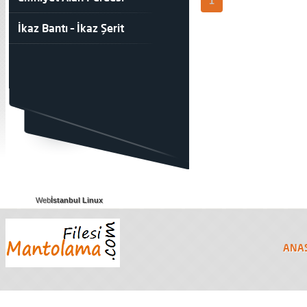
1
İkaz Bantı – İkaz Şerit
Web
İstanbul Linux
ANA