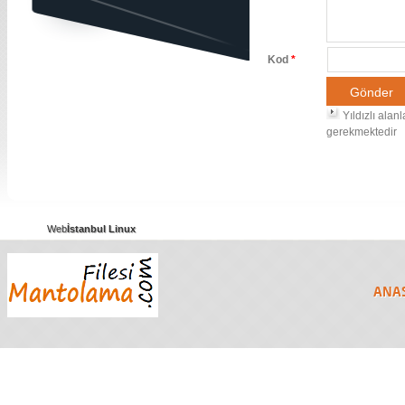
Kod
*
Yıldızlı alan
gerekmektedir
Web
İstanbul Linux
ANA