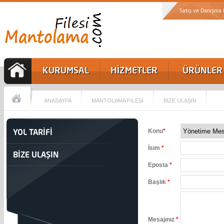
Satış ve Danışma
KURUMSAL
HİZMETLER
ÜRÜNLER
ANASAYFA
MANTOLAMA FİLESİ
BİZE ULAŞIN
YOL TARİFİ
Konu
*
İsim
*
BİZE ULAŞIN
Eposta
*
Başlık
*
Mesajınız
*